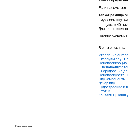
иметь определенн
Если рассмотрет
Так как разница 
ему слоем ппу в 
продукта в 40 кг/м
Для напыления
п
Налицо экономия 
Быстрые ссылки:
Утепление ангаро
Скорлупы ппу
|
Пр
Пенополиизоциа
О пенополиурета
Оборудование дл
Пенополиуретан 
Ппу компоненты
Декор ппу
Судостроение и 
Статьи
Контакты
|
Наши у
Жилпромпроект: