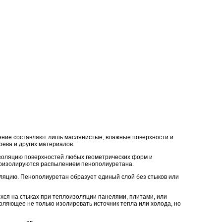
ение составляют лишь маслянистые, влажные поверхности и
ева и других материалов.
золяцию поверхностей любых геометрических форм и
лоизолируются распылением пенополиуретана.
ляцию. Пенополиуретан образует единый слой без стыков или
хся на стыках при теплоизоляции панелями, плитами, или
ляющее не только изолировать источник тепла или холода, но