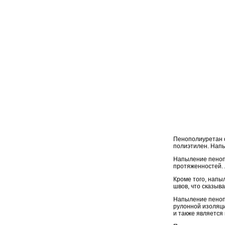
Пенополиуретан
полиэтилен. Напы
Напыление пеноп
протяженностей.
Кроме того, напы
швов, что сказыв
Напыление пенопо
рулонной изоляци
и также является