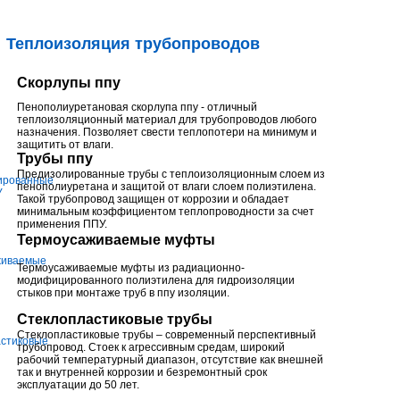
Теплоизоляция трубопроводов
Скорлупы ппу
Пенополиуретановая скорлупа ппу - отличный
теплоизоляционный материал для трубопроводов любого
назначения. Позволяет свести теплопотери на минимум и
защитить от влаги.
Трубы ппу
Предизолированные трубы с теплоизоляционным слоем из
пенополиуретана и защитой от влаги слоем полиэтилена.
Такой трубопровод защищен от коррозии и обладает
минимальным коэффициентом теплопроводности за счет
применения ППУ.
Термоусаживаемые муфты
Термоусаживаемые муфты из радиационно-
модифицированного полиэтилена для гидроизоляции
стыков при монтаже труб в ппу изоляции.
Стеклопластиковые трубы
Стеклопластиковые трубы – современный перспективный
трубопровод. Стоек к агрессивным средам, широкий
рабочий температурный диапазон, отсутствие как внешней
так и внутренней коррозии и безремонтный срок
эксплуатации до 50 лет.