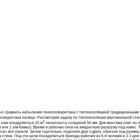
но сравнить напыление пенополиуретана с теплоизоляцией традиционными 
олиуретана
налицо. Рассмотрим задачу по теплоизоляции вертикальной ст
3
 нам понадобиться 25 м
пенопласта толщиной 50 мм. Для монтажа плит из 
 или 1 а/м Камаз). Время и рабочая сила на аккуратную разгрузку под навес.
са» все панели. Затем тщательно, подгоняя друг к другу, обрезая под разм
 стене. Под эти цели понадобиться бригада рабочих из 6-8 человек и 2-3 дн