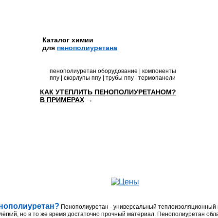
Каталог химии
для
пенополиуретана
пенополиуретан оборудование | компоненты
ппу | скорлупы ппу | трубы ппу | термопанели
КАК УТЕПЛИТЬ ПЕНОПОЛИУРЕТАНОМ?
В ПРИМЕРАХ
→
енополиуретан?
Пенополиуретан
- универсальный теплоизоляционный м
лёгкий, но в то же время достаточно прочный материал.
Пенополиуретан
обла