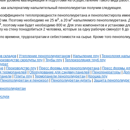
ый уровень квалификации и подготовки на осуществление такого вида работ.
ь как альтернативу напылительный пенополиуретан получим следующее.
в коэффициенте теплопроводности
пенополиуретана
и пенополистирола имеет
3
3
40 мм. Поэтому необходимо не 25 м
, а 20 м
напыляемого пенополиуретана. Д
3
, поэтому нам будет необходимо 800 кг. Для этих компонентов и установки д
пу
на стену понадобиться 2 человека, которые за одну рабочую смену(от 6 до
по времени, трудозатратам и себестоимости на сырье. Кроме того пенополиу
в складов
|
Утепление пенополиуретаном
|
Напыление ппу
|
Технология нап
оизводство скорлупы ппу
|
Трубы ппу
|
Теплоизоляция труб ппу
нурат
не
|
Производство ппу
|
Пресс формы для пенополиуретана
|
Пресс формы дл
я термопанелей
|
Оборудование для сэндвич панелей
|
Пеногенераторы
|
Доп
панели
|
Плиты ппу
|
Термопанели пенополиуретан
|
Крошка ппу
|
Пенополиуретан и пеноизол
|
Пенополиуретан купить
|
Защита пенополиурет
пенополиуретан
слуги