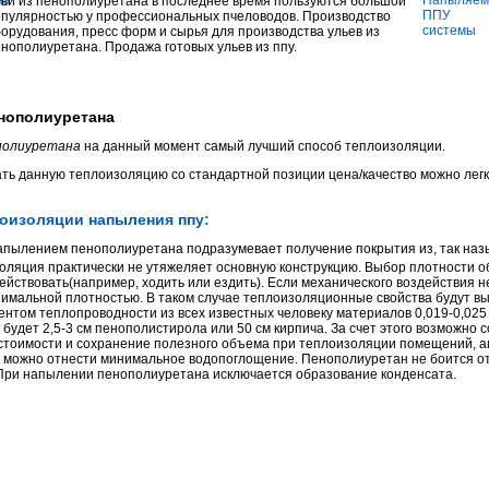
ьи из пенополиуретана в последнее время пользуются большой
опулярностью у профессиональных пчеловодов. Производство
орудования, пресс форм и сырья для производства ульев из
нополиуретана. Продажа готовых ульев из ппу.
нополиуретана
полиуретана
на данный момент самый лучший способ теплоизоляции.
ть данную теплоизоляцию со стандартной позиции цена/качество можно легк
лоизоляции напыления ппу:
пылением пенополиуретана подразумевает получение покрытия из, так наз
золяция практически не утяжеляет основную конструкцию. Выбор плотности о
ействовать(например, ходить или ездить). Если механического воздействия 
имальной плотностью. В таком случае теплоизоляционные свойства будут в
том теплопроводности из всех известных человеку материалов 0,019-0,025 
будет 2,5-3 см пенополистирола или 50 см кирпича. За счет этого возможно
тоимости и сохранение полезного объема при теплоизоляции помещений, ав
 можно отнести минимальное водопоглощение.
Пенополиуретан
не боится о
 При напылении пенополиуретана исключается образование конденсата.