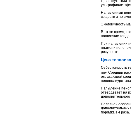
При отсутствии 
ультрафиолета(со
Напыленный пеноп
веществ и не име
Экологичность м
В то же время, т
появление конден
При напылении пе
пламени
пенопол
результатов
Цена теплоиз
Себестоимость те
ппу. Средний рас
окружающей среды
пенополиуретана 
Напыление пеноп
отвердевает на и
дополнительного 
Полезной особенн
дополнительных у
порядка в 4 раза.