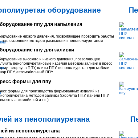
ополиуретан оборудование
Пе
борудование ппу для напыления
орудование низкого давления, позволяющее проводить работы
о теплоизоляции методом распыления пенополиуретаном
борудование ппу для заливки
орудование высокого и низкого давления, позволяющее
лучать пенополиуретановые изделия методом заливки в пресс
рму - скорлупа ППУ, плиты ППУ, пенополиуретан для мебели,
кор ППУ, автомобильный ППУ.
ресс формы для ппу
ресс формы для производства формованных изделий из
нополиуретана методом заливки (скорлупа ППУ, панели ППУ,
ементы автомобилей и т.п.)
лей из пенополиуретана
П
лей из пенополиуретана