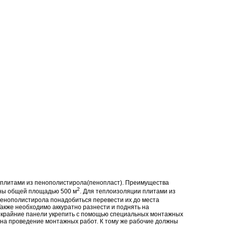
плитами из пенополистирола(пенопласт). Преимущества
2
ены общей площадью 500 м
. Для теплоизоляции плитами из
пенополистирола понадобиться перевести их до места
 Также необходимо аккуратно разнести и поднять на
ер крайние панели укрепить с помощью специальных монтажных
я на проведение монтажных работ. К тому же рабочие должны