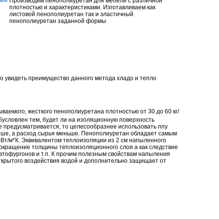
Производим пенополиуретан для мебели с различной
плотностью и характеристиками. Изготавливаем как
листовой пенополиуретан так и эластичный
пенополиуретан заданной формы
о увидеть преимущество данного метода хладо и тепло
ываемого, жесткого
пенополиуретана
плотностью от 30 до 60 кг/
бусловлен тем, будет ли на изоляционную поверхность
не предусматривается, то целесообразнее использовать ппу
ыше, а расход сырья меньше.
Пенополиуретан
обладает самым
Вт/м*К. Эквивалентом теплоизоляции из 2 см напыленного
 сокращение толщины теплоизоляционного слоя а как следствие
тофургонов и т.п. К прочим полезным свойствам напыления
ткрытого воздействия водой и дополнительно защищает от