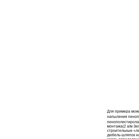
Для примера мож
напыления
пеноп
пенополистирола
монтажа(2 а/м Зил
строительные «ле
дюбель-шляпок на