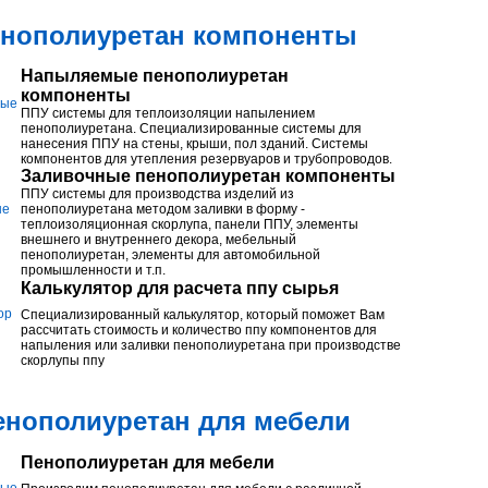
нополиуретан компоненты
Напыляемые пенополиуретан
компоненты
ППУ системы для теплоизоляции напылением
пенополиуретана. Специализированные системы для
нанесения ППУ на стены, крыши, пол зданий. Системы
компонентов для утепления резервуаров и трубопроводов.
Заливочные пенополиуретан компоненты
ППУ системы для производства изделий из
пенополиуретана методом заливки в форму -
теплоизоляционная скорлупа, панели ППУ, элементы
внешнего и внутреннего декора, мебельный
пенополиуретан, элементы для автомобильной
промышленности и т.п.
Калькулятор для расчета ппу сырья
Специализированный калькулятор, который поможет Вам
рассчитать стоимость и количество ппу компонентов для
напыления или заливки пенополиуретана при производстве
скорлупы ппу
енополиуретан для мебели
Пенополиуретан для мебели