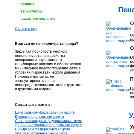
заливка
Пен
калькулятор
защитное покрытие
О
Статьи о ппу
Об
п
Боиться ли пенополиуретан воды?
О
Закрытая пористость жесткого
пенополиуретана и свойства
Об
поверхности ппу исключает
по
капиллярные явления и обеспечивают
фо
минимальное водопоглощение даже в
де
условиях гидростатического давления.
Пенополиуретан может
П
эксплуатироваться при
непосредственном контакте с грунтом
П
и грунтовыми водами.
пе
эл
Связаться с нами в :
Центральном федеральном округе
У
Южном федеральном округе
Северо-западном федеральном округе
Дальневосточном федеральном округе
У
Сибирском федеральном округе
Уральском федеральном округ