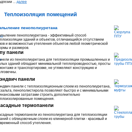
дгезии ...
далее
Теплоизоляция помещений
апыление пенополиуретана
апыление пенополиуретана - эффективный способ
плоизоляции зданий и объектов, отличающийся отсутствием
ов и возможностью утепления объектов любой геометрической
ормы и размеров.
пу панели
анели из пенополиуретана для теплоизоляции промышленных и
илых зданий обладают минимальной теплопроводностью, просты
монтаже и транспортировке, не утяжеляют конструкцию и
лговечны.
эндвич панели
ндвич панели с теплоизоляционным слоем из пенополиуретана,
зальта, пенополистирола позволяют быстро и с минимальными
инансовыми затратами строить дополнительно
еплоизолированные помещения.
асадные термопанели
асадные термопанели из пенополиуретана для теплоизоляции
аний с облицовочным слоем из клинкерной плитки - красивый и
временный способ утепления.