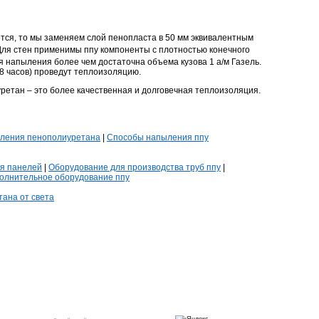
ся, то мы заменяем слой пенопласта в 50 мм эквивалентным
ля стен применимы ппу компоненты с плотностью конечного
ля напыления более чем достаточна объема кузова 1 а/м Газель.
 8 часов) проведут теплоизоляцию.
ретан – это более качественная и долговечная теплоизоляция.
ыления пенополиуретана
|
Способы напыления ппу
я панелей
|
Оборудование для производства труб ппу
|
олнительное оборудование ппу
ана от света