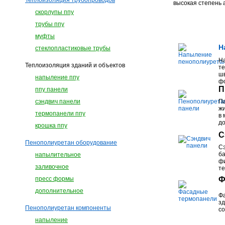
Теплоизоляция трубопроводов
высокая степень а
скорлупы ппу
трубы ппу
муфты
Н
стеклопластиковые трубы
Н
Теплоизоляция зданий и объектов
те
шв
напыление ппу
ф
П
ппу панели
сэндвич панели
П
ж
термопанели ппу
в 
до
крошка ппу
С
Пенополиуретан оборудование
Сэ
ба
напылительное
ф
заливочное
т
пресс формы
Ф
дополнительное
Ф
зд
Пенополиуретан компоненты
со
напыление