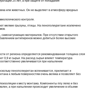
уатации 25 лет, а при защите от попадания
ека или животных. Он не выделяет в атмосферу вредных
иологического контроля.
ают мелкие грызуны, птицы. На
пенополиуретане
исключено
мов.
 самозатухающих материалов. При отсутствии открытого
обавлением антипиренов можно добиться более высоких
мости от региона определяется рекомендованная толщина слоя
ет 0,9 кг сырья. На расход сырья влияет температура
 соответственно увеличивается при напылении
оскольку
пенополиуретан
вспенивается, прилипает и
ретана
к любым поверхностям очень велика и позволяет без
изоляции к месту монтажа. Компоненты ппу легко и без
мален, а при напылении происходит увеличение в объеме