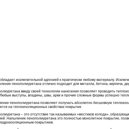
обладает исключительной адгезией к практически любому материалу. Исключ
ление пенополиуретана отлично подходит для металла, бетона, кирпича, дер
олиуретана ввиду своей технологии нанесения позволяет проводить теплои
 Любые выступы, впадины, швы, арки и прочие сложные формы успешно теп
ление пенополиуретана позволяет получать абсолютно бесшовную теплоизо
ается на теплоизоляционных свойствах покрытия.
лиуретана – это отсутствие так называемых «мостиков холода», образующи
ей. Напыление пенополиуретана это полностью монолитное покрытие, позво
 гидроизоляционным покрытием.