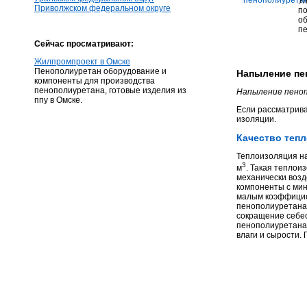
Ул
Приволжском федеральном округе
п
об
пе
Сейчас просматривают:
Жилпромпроект в Омске
Пенополиуретан оборудование и
Напыление пе
компоненты для производства
пенополиуретана, готовые изделия из
Напыление пено
ппу в Омске.
Если рассматрива
изоляции.
Качество теп
Теплоизоляция на
3
м
. Такая теплои
механически возд
компоненты с мин
малым коэффициен
пенополиуретана
сокращение себес
пенополиуретана
влаги и сырости.