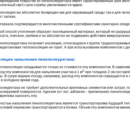
повреждений покрытие из
пенополиуретана
имеет гарантированный срок экспл
лнечный свет) срок службы увеличивается вдвое.
олиуретан абсолютно безвреден как для окружающей среды так и для челов
ет запаха.
атериала подтверждается многочисленными сертификатами санитарно-эпидем
акой способ утепления образует изоляционный материал, который не разруш
сата, плесени, грибков и он абсолютно не подвержен действию микроорганиз
нополиуретана получают изоляцию, относящуюся к группе трудносгораемых,
иуретановая
теплоизоляция не горит. А при использовании компонентов с д
оляции напыления пенополиуретана:
плоизоляции складывается только из стоимости ппу компонентов. В зависи
2
ход ппу компонентов для напыления участка в 1 м
при толщине 2 см составля
. В сухую жаркую погоду, например, расход ппу компонентов сокращается и
в холодное время года.
олиуретана не требует дополнительных крепежных элементов или затрат, п
золируемой поверхности. Адгезия (от лат. adhaesio - прилипание)
пенополиу
крепежа наносить ппу.
остью напыления пенополиуретана является транспортировка будущей тепло
словий перевозки транспортируются в бочках. Объем ппу компонентов мини