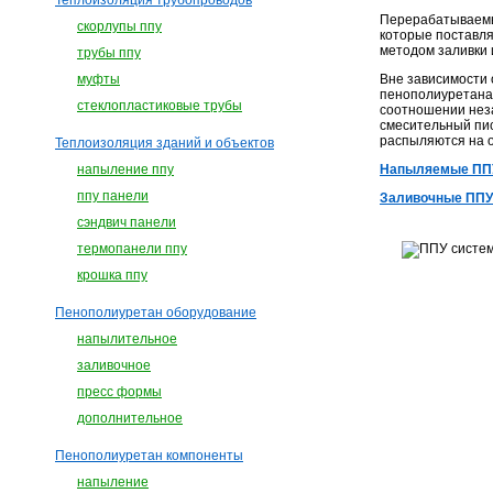
Теплоизоляция трубопроводов
Перерабатываемы
скорлупы ппу
которые поставля
методом заливки 
трубы ппу
Вне зависимости 
муфты
пенополиуретана
стеклопластиковые трубы
соотношении неза
смесительный пис
распыляются на 
Теплоизоляция зданий и объектов
Напыляемые ПП
напыление ппу
ппу панели
Заливочные ППУ
сэндвич панели
термопанели ппу
крошка ппу
Пенополиуретан оборудование
напылительное
заливочное
пресс формы
дополнительное
Пенополиуретан компоненты
напыление