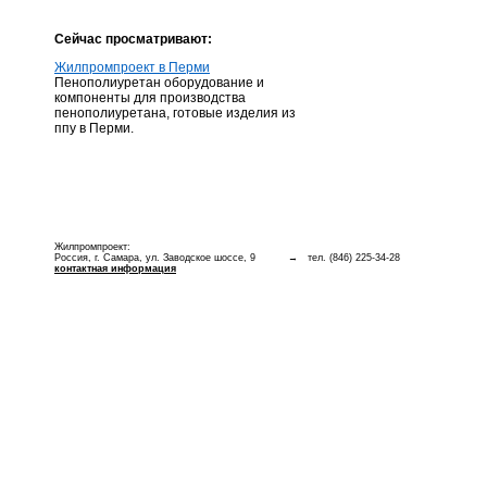
Сейчас просматривают:
Жилпромпроект в Перми
Пенополиуретан оборудование и
компоненты для производства
пенополиуретана, готовые изделия из
ппу в Перми.
Жилпромпроект:
Россия, г. Самара, ул. Заводское шоссе, 9
→ тел. (846) 225-34-28
контактная информация